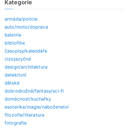
Kategorie
r
c
armáda/policie
h
auto/moto/doprava
f
beletrie
o
bibliofilie
r
časopisy/kalendáře
:
cizojazyčné
design/architektura
detektivní
dětské
dobrodružné/fantasy/sci-fi
domácnost/kuchařky
esoterika/magie/náboženství
filozofie/literatura
fotografie