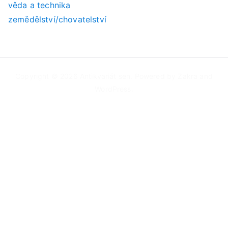
věda a technika
zemědělství/chovatelství
Copyright © 2026
Antikvariát sen
. Powered by
Zakra
and
WordPress
.