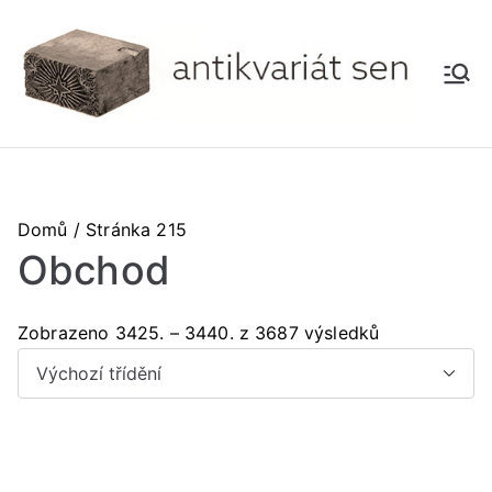
Přeskočit
na
obsah
A
Antikv
ariát
nti
kv
Domů
/ Stránka 215
ari
Obchod
át
Zobrazeno 3425. – 3440. z 3687 výsledků
se
n