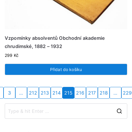
Vzpomínky absolventů Obchodní akademie
chrudimské, 1882 – 1932
299
Kč
Přidat do košíku
3
…
212
213
214
215
216
217
218
…
229
S
e
a