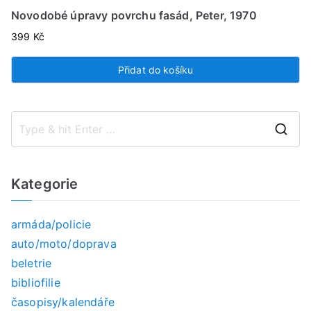
Novodobé úpravy povrchu fasád, Peter, 1970
399
Kč
Přidat do košíku
S
e
a
Kategorie
r
c
armáda/policie
h
auto/moto/doprava
f
beletrie
o
bibliofilie
r
časopisy/kalendáře