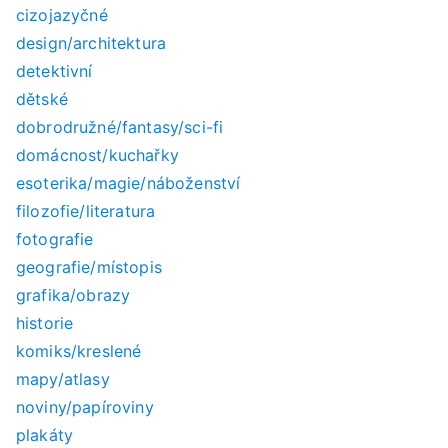
:
cizojazyčné
design/architektura
detektivní
dětské
dobrodružné/fantasy/sci-fi
domácnost/kuchařky
esoterika/magie/náboženství
filozofie/literatura
fotografie
geografie/místopis
grafika/obrazy
historie
komiks/kreslené
mapy/atlasy
noviny/papíroviny
plakáty