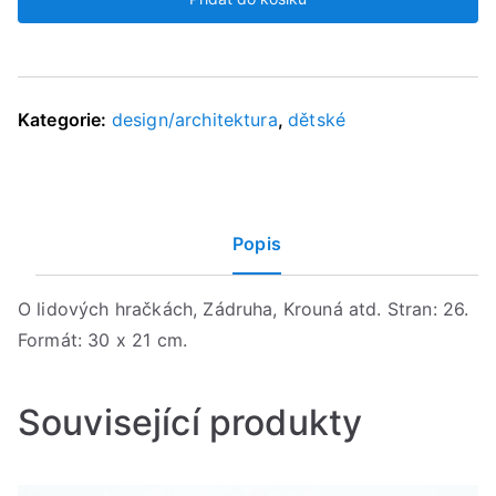
hraček,
Vejrychová-
Solarová,
1945
Kategorie:
design/architektura
,
dětské
množství
Popis
O lidových hračkách, Zádruha, Krouná atd. Stran: 26.
Formát: 30 x 21 cm.
Související produkty