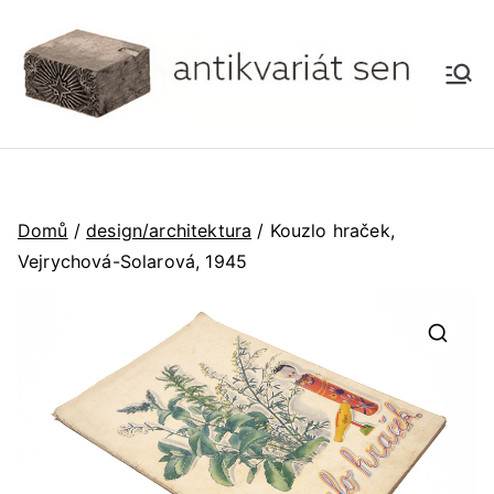
Přeskočit
na
obsah
A
Antikv
ariát
nti
kv
Domů
/
design/architektura
/ Kouzlo hraček,
ari
Vejrychová-Solarová, 1945
át
🔍
se
n