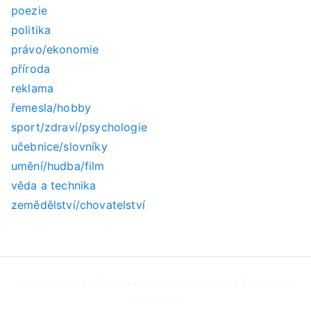
poezie
politika
právo/ekonomie
příroda
reklama
řemesla/hobby
sport/zdraví/psychologie
učebnice/slovníky
umění/hudba/film
věda a technika
zemědělství/chovatelství
Copyright © 2025
Antikvariát sen
. Powered by
Zakra
and
WordPress
.